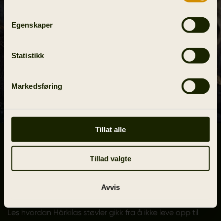
Egenskaper
Statistikk
Markedsføring
Tillat alle
The story:
HISTORIEN BAK
Tillad valgte
OPPGRADERINGEN – SLIK
GJORDE VI DET
Avvis
Les hvordan Härkilas støvler gikk fra å ikke leve opp til