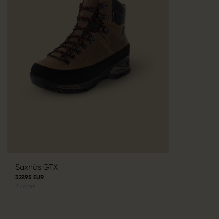
Saxnäs GTX
329.95 EUR
2
colors