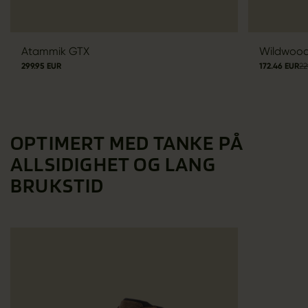
Atammik GTX
Wildwoo
299.95 EUR
172.46 EUR
22
OPTIMERT MED TANKE PÅ
ALLSIDIGHET OG LANG
BRUKSTID