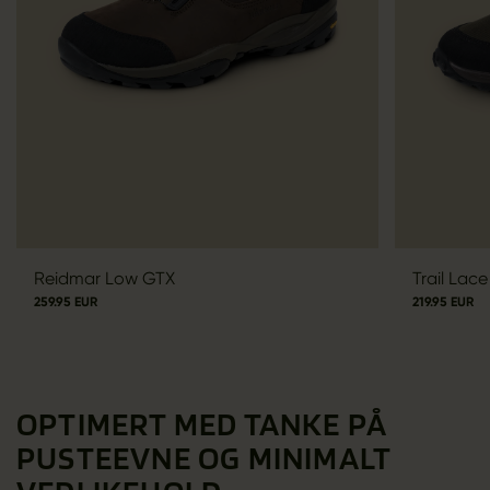
Reidmar Low GTX
Trail Lac
259.95 EUR
219.95 EUR
OPTIMERT MED TANKE PÅ
PUSTEEVNE OG MINIMALT