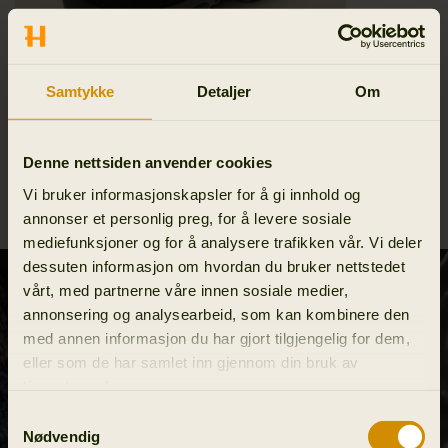
Samtykke
Detaljer
Om
Denne nettsiden anvender cookies
Pro Hunter Ledge 2.0 GTX
Vi bruker informasjonskapsler for å gi innhold og
359.95 EUR
annonser et personlig preg, for å levere sosiale
mediefunksjoner og for å analysere trafikken vår. Vi deler
dessuten informasjon om hvordan du bruker nettstedet
vårt, med partnerne våre innen sosiale medier,
annonsering og analysearbeid, som kan kombinere den
med annen informasjon du har gjort tilgjengelig for dem,
eller som de har samlet inn gjennom din bruk av
tjenestene deres.
Samtykkevalg
Nødvendig